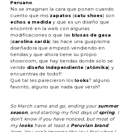
Peruano
.
No se imaginan la cara que ponen cuando
cuento que mis
zapatos
(
catu shoes
) son
echos a medida
y que es un diseño que
encontré en la web con algunas
modificaciones o que las
blusas de gasa
(
carolina sardà
) las hace una guapísima
diseñadora que empezó vendiendo en
tiendas y que ahora tiene su propio
showroom, que hay tiendas donde solo se
vende
diseño independiente
(
atómika
) y
encuentras de todo!!!
Qué tal les parecieron los
looks
? alguno
favorito, alguno que nada que versh?
So March came and go, ending your
summer
season
, and starting my first days of
spring
. I
don’t know if you have noticed, but most of
my
looks
have at least a
Peruvian brand
item. You can’t imagine the joy I feel when I