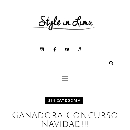
Mila Plaza
Mi Estilo
Belleza
Tienda Online
Inspiración
Buscar:
Medios
SIN CATEGORÍA
Ganadora Concurso
Navidad!!!