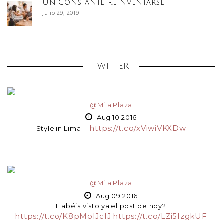
Un Constante Reinventarse
julio 29, 2019
TWITTER
@Mila Plaza
Aug 10 2016
https://t.co/xViwiVKXDw
Style in Lima -
@Mila Plaza
Aug 09 2016
Habéis visto ya el post de hoy?
https://t.co/K8pMolJcIJ
https://t.co/LZi5IzgkUF