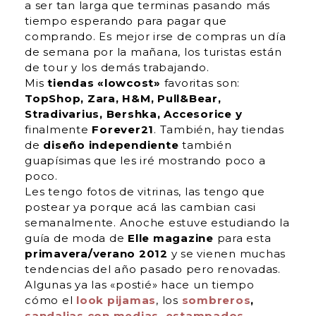
a ser tan larga que terminas pasando más
tiempo esperando para pagar que
comprando. Es mejor irse de compras un día
de semana por la mañana, los turistas están
de tour y los demás trabajando.
Mis
tiendas «lowcost»
favoritas son:
TopShop, Zara, H&M, Pull&Bear,
Stradivarius, Bershka, Accesorice y
finalmente
Forever21
. También, hay tiendas
de
diseño independiente
también
guapísimas que les iré mostrando poco a
poco.
Les tengo fotos de vitrinas, las tengo que
postear ya porque acá las cambian casi
semanalmente. Anoche estuve estudiando la
guía de moda de
Elle magazine
para esta
primavera/verano 2012
y se vienen muchas
tendencias del año pasado pero renovadas.
Algunas ya las «postié» hace un tiempo
cómo el
look pijamas
, los
sombreros
,
sandalias con medias
,
estampados