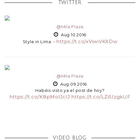
TWITTER
@Mila Plaza
Aug 10 2016
https://t.co/xViwiVKXDw
Style in Lima -
@Mila Plaza
Aug 09 2016
Habéis visto ya el post de hoy?
https://t.co/K8pMolJcIJ
https://t.co/LZi5IzgkUF
VIDEO BLOG