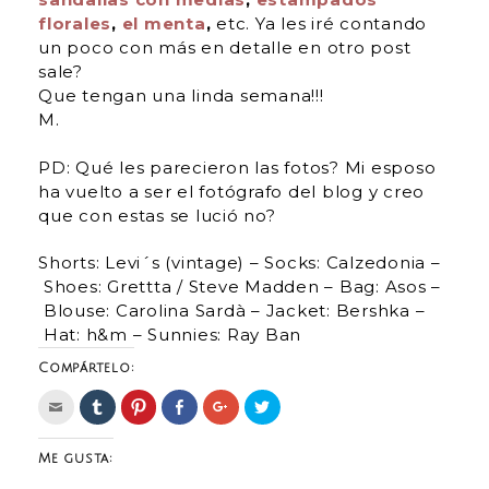
florales
,
el menta
,
etc. Ya les iré contando
un poco con más en detalle en otro post
sale?
Que tengan una linda semana!!!
M.
PD: Qué les parecieron las fotos? Mi esposo
ha vuelto a ser el fotógrafo del blog y creo
que con estas se lució no?
Shorts: Levi´s (vintage) –
Socks: Calzedonia –
Shoes: Grettta / Steve Madden –
Bag: Asos –
Blouse: Carolina Sardà –
Jacket: Bershka –
Hat: h&m –
Sunnies: Ray Ban
Compártelo:
H
H
H
H
H
H
a
a
a
a
a
a
c
z
z
z
z
z
c
c
c
c
c
c
l
l
l
l
l
l
Me gusta:
i
i
i
i
i
i
c
c
c
c
c
c