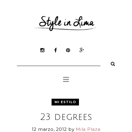
Mila Plaza
Mi Estilo
Belleza
Tienda Online
Inspiración
Buscar:
Medios
MI ESTILO
23 degrees
12 marzo, 2012
by
Mila Plaza